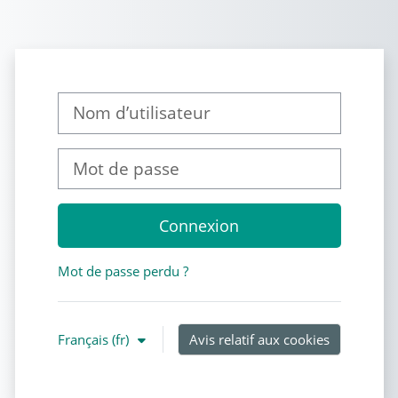
Passer au contenu principal
Nom d’utilisateur
Mot de passe
Connexion
Mot de passe perdu ?
Français ‎(fr)‎
Avis relatif aux cookies